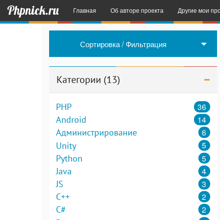
Phpnick.ru
Главная
Об авторе проекта
Другие мои пр
English Space
Сортировка / Фильтрация
Sender SMS
– 
Примеры некот
Категории (13)
36
PHP
14
Android
6
Администрирование
5
Unity
5
Python
4
Java
3
JS
2
C++
2
C#