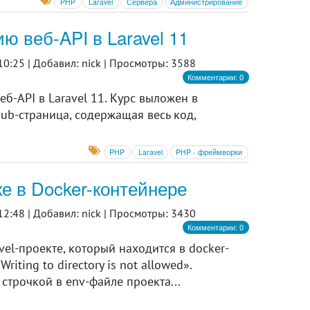
PHP
Laravel
Сервера
Администрирование
ю веб-API в Laravel 11
10:25 |
Добавил: nick |
Просмотры: 3588
Комментарии: 0
б-API в Laravel 11. Курс выложен в
hub-страница, содержащая весь код,
PHP
Laravel
PHP - фреймворки
ке в Docker-контейнере
12:48 |
Добавил: nick |
Просмотры: 3430
Комментарии: 0
avel-проекте, который находится в docker-
iting to directory is not allowed».
строчкой в env-файле проекта...