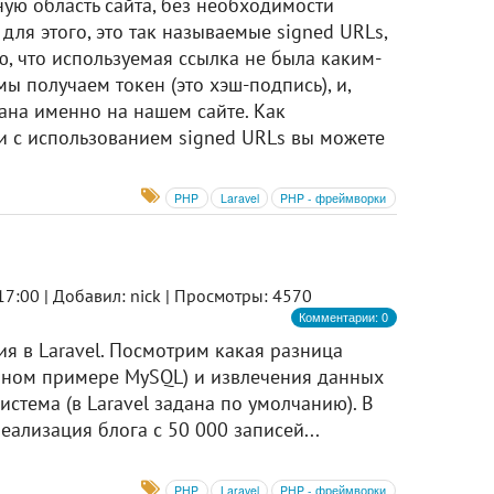
ную область сайта, без необходимости
 для этого, это так называемые signed URLs,
, что используемая ссылка не была каким-
 получаем токен (это хэш-подпись), и,
здана именно на нашем сайте. Как
и с использованием signed URLs вы можете
PHP
Laravel
PHP - фреймворки
17:00 |
Добавил: nick |
Просмотры: 4570
Комментарии: 0
я в Laravel. Посмотрим какая разница
анном примере MySQL) и извлечения данных
истема (в Laravel задана по умолчанию). В
еализация блога с 50 000 записей...
PHP
Laravel
PHP - фреймворки