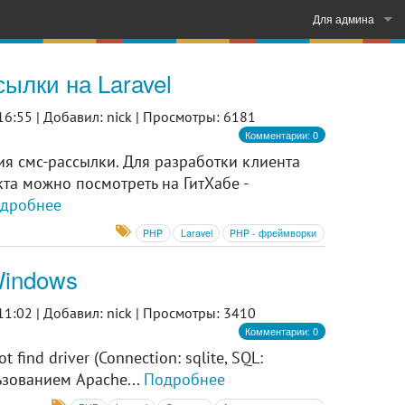
Для админа
Войти
ылки на Laravel
Регистрация
16:55 |
Добавил: nick |
Просмотры: 6181
Комментарии: 0
я смс-рассылки. Для разработки клиента
та можно посмотреть на ГитХабе -
дробнее
PHP
Laravel
PHP - фреймворки
Windows
11:02 |
Добавил: nick |
Просмотры: 3410
Комментарии: 0
find driver (Connection: sqlite, SQL:
ьзованием Apache...
Подробнее