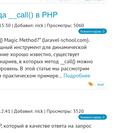
а __call() в PHP
15:30 |
Добавил: nick |
Просмотры: 5060
Комментарии: 0
) Magic Method?” (laravel-school.com).
мощный инструмент для динамической
ние хорошо известно, существует
ариев, в которых метод __call() можно
ровень. В этой статье мы рассмотрим
ом практическом примере...
Подробнее
PHP
2:41 |
Добавил: nick |
Просмотры: 3520
Комментарии: 0
 который в качестве ответа на запрос