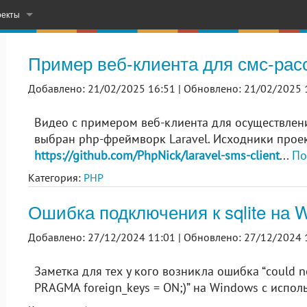
оекты
– Learn & Practice English
Пример веб-клиента для смс-расс
СМС-рассылка с вашего компьютера
Добавлено: 21/02/2025 16:51 |
Обновлено: 21/02/2025 
орых проектов на ГитХабе
Видео с примером веб-клиента для осуществлени
выбран php-фреймворк Laravel. Исходники проек
https://github.com/PhpNick/laravel-sms-client
...
По
Категория:
PHP
Ошибка подключения к sqlite на 
Добавлено: 27/12/2024 11:01 |
Обновлено: 27/12/2024 
Заметка для тех у кого возникла ошибка “could not 
PRAGMA foreign_keys = ON;)” на Windows с испол