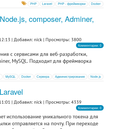
PHP
Laravel
PHP - фреймворки
Docker
Node.js, composer, Adminer,
12:13 |
Добавил: nick |
Просмотры: 3800
Комментарии: 0
ения с сервисами для веб-разработки,
miner, MySQL. Подходит для фреймворка
P
MySQL
Docker
Сервера
Администрирование
Node.js
Laravel
11:01 |
Добавил: nick |
Просмотры: 4339
Комментарии: 0
ет использование уникального токена для
ылки отправляется на почту. При переходе