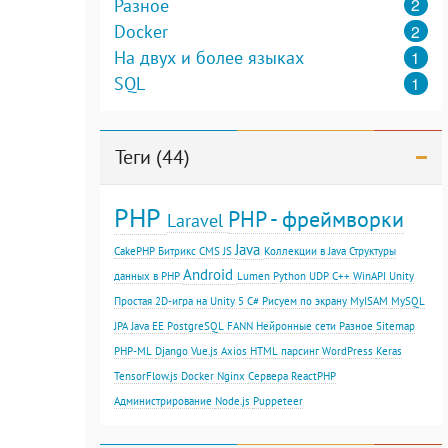
2
Разное
2
Docker
1
На двух и более языках
1
SQL
Теги (44)
PHP
PHP - фреймворки
Laravel
Java
CakePHP
Битрикс
CMS
JS
Коллекции в Java
Структуры
Android
данных в PHP
Lumen
Python
UDP
С++
WinAPI
Unity
Простая 2D-игра на Unity 5
C#
Рисуем по экрану
MyISAM
MySQL
JPA
Java EE
PostgreSQL
FANN
Нейронные сети
Разное
Sitemap
PHP-ML
Django
Vue.js
Axios
HTML парсинг
WordPress
Keras
TensorFlow.js
Docker
Nginx
Сервера
ReactPHP
Администрирование
Node.js
Puppeteer